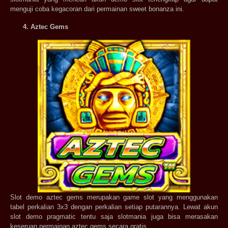
menguji coba kegacoran dari permainan sweet bonanza ini.
Aztec Gems
Slot demo aztec gems merupakan game slot yang menggunakan
tabel perkalian 3x3 dengan perkalian setiap putarannya. Lewat akun
slot demo pragmatic tentu saja slotmania juga bisa merasakan
keseruan permainan aztec gems secara gratis.