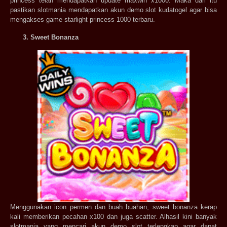
princess telah mendapatkan update maxwin x1000. Maka dari itu
pastikan slotmania mendapatkan akun demo slot kudatogel agar bisa
mengakses game starlight princess 1000 terbaru.
Sweet Bonanza
Menggunakan icon permen dan buah buahan, sweet bonanza kerap
kali memberikan pecahan x100 dan juga scatter. Alhasil kini banyak
slotmania yang mencari akun demo slot terlengkap agar dapat