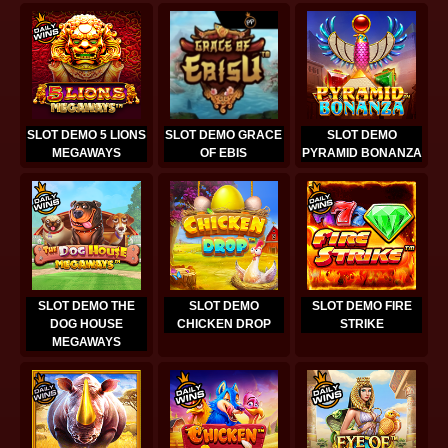
SLOT DEMO 5 LIONS
SLOT DEMO GRACE
SLOT DEMO
MEGAWAYS
OF EBIS
PYRAMID BONANZA
SLOT DEMO THE
SLOT DEMO
SLOT DEMO FIRE
DOG HOUSE
CHICKEN DROP
STRIKE
MEGAWAYS