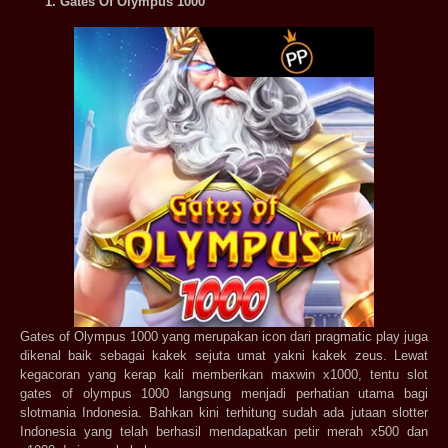
Gates Of Olympus 1000
Gates of Olympus 1000 yang merupakan icon dari pragmatic play juga
dikenal baik sebagai kakek sejuta umat yakni kakek zeus. Lewat
kegacoran yang kerap kali memberikan maxwin x1000, tentu slot
gates of olympus 1000 langsung menjadi perhatian utama bagi
slotmania Indonesia. Bahkan kini terhitung sudah ada jutaan slotter
Indonesia yang telah berhasil mendapatkan petir merah x500 dan