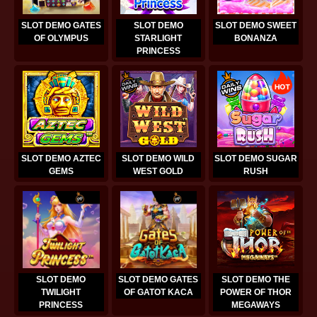
SLOT DEMO GATES
SLOT DEMO
SLOT DEMO SWEET
OF OLYMPUS
STARLIGHT
BONANZA
PRINCESS
SLOT DEMO AZTEC
SLOT DEMO WILD
SLOT DEMO SUGAR
GEMS
WEST GOLD
RUSH
SLOT DEMO
SLOT DEMO GATES
SLOT DEMO THE
TWILIGHT
OF GATOT KACA
POWER OF THOR
PRINCESS
MEGAWAYS