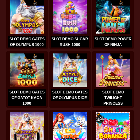
SLOT DEMO GATES
SLOT DEMO SUGAR
SLOT DEMO POWER
OF OLYMPUS 1000
RUSH 1000
OF NINJA
SLOT DEMO GATES
SLOT DEMO GATES
SLOT DEMO
OF GATOT KACA
OF OLYMPUS DICE
TWILIGHT
1000
PRINCESS