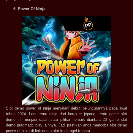
Power Of Ninja
Slot demo power of ninja menjalani debut peluncurannya pada awal
tahun 2024. Leat tema ninja dari karakter jepang, tentu game slot
demo ini menjadi salah satu pilihan terbaik diantara 20 game slot
demo pragmatic play lainnya. Jadi pastikan anda mencoba slot demo
power of ninja di link demo slot kudatogel terbaru.