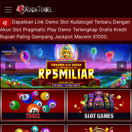
Dapatkan Link Demo Slot Kudatogel Terbaru Dengan
Akun Slot Pragmatic Play Demo Terlengkap Gratis Kredit
DAFTAR
LOGIN
Rupiah Paling Gampang Jackpot Maxwin X1000.